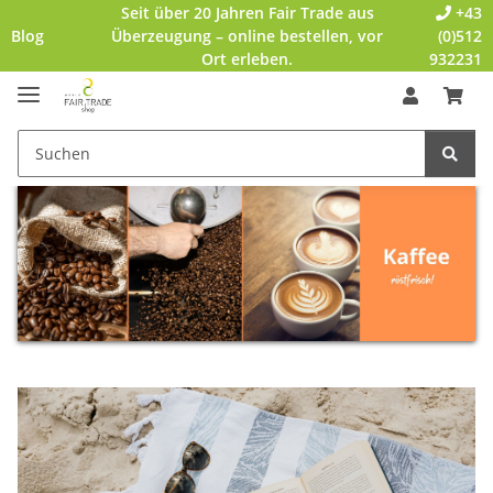
Seit über 20 Jahren Fair Trade aus
+43
Blog
Überzeugung – online bestellen, vor
(0)512
Ort erleben.
932231