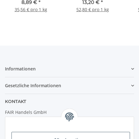
Bohne
8,89 €
*
13,20 €
*
35,56 € pro 1 kg
52,80 € pro 1 kg
Informationen
Gesetzliche Informationen
KONTAKT
FAIR Handels GmbH
(Weltladen Innsbruck)
Leopoldstraße 2
6020 Innsbruck