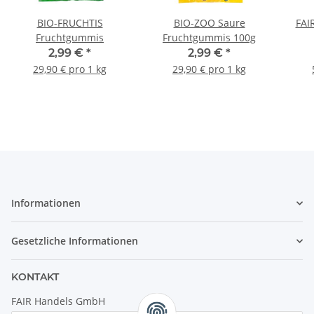
BIO-FRUCHTIS
BIO-ZOO Saure
FAI
Fruchtgummis
Fruchtgummis 100g
2,99 €
*
2,99 €
*
29,90 € pro 1 kg
29,90 € pro 1 kg
Informationen
Gesetzliche Informationen
KONTAKT
FAIR Handels GmbH