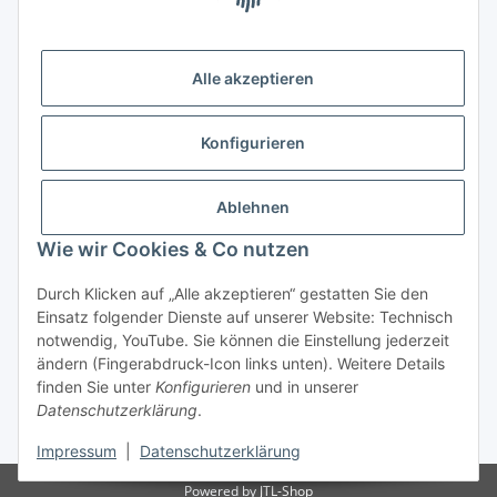
(Weltladen Innsbruck)
Leopoldstraße 2
6020 Innsbruck
Alle akzeptieren
Tel: +43 512 932231
Kontaktformular
Konfigurieren
Öffnungszeiten:
Montag - Freitag: 9:30 - 18:00 Uhr
Ablehnen
Samstag: 10:00 - 17:00 Uhr
Wie wir Cookies & Co nutzen
Durch Klicken auf „Alle akzeptieren“ gestatten Sie den
Vertrag widerrufen
Einsatz folgender Dienste auf unserer Website: Technisch
notwendig, YouTube. Sie können die Einstellung jederzeit
ändern (Fingerabdruck-Icon links unten). Weitere Details
finden Sie unter
Konfigurieren
und in unserer
Datenschutzerklärung
.
* Alle Preise inkl. gesetzlicher USt., zzgl.
Versand
Impressum
|
Datenschutzerklärung
Powered by
JTL-Shop