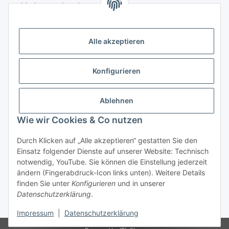
(Weltladen Innsbruck)
Leopoldstraße 2
6020 Innsbruck
Alle akzeptieren
Tel: +43 512 932231
Kontaktformular
Konfigurieren
Öffnungszeiten:
Montag - Freitag: 9:30 - 18:00 Uhr
Ablehnen
Samstag: 10:00 - 17:00 Uhr
Wie wir Cookies & Co nutzen
Durch Klicken auf „Alle akzeptieren“ gestatten Sie den
Vertrag widerrufen
Einsatz folgender Dienste auf unserer Website: Technisch
notwendig, YouTube. Sie können die Einstellung jederzeit
ändern (Fingerabdruck-Icon links unten). Weitere Details
finden Sie unter
Konfigurieren
und in unserer
Datenschutzerklärung
.
* Alle Preise inkl. gesetzlicher USt., zzgl.
Versand
Impressum
|
Datenschutzerklärung