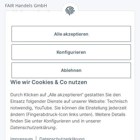
FAIR Handels GmbH
(Weltladen Innsbruck)
Leopoldstraße 2
6020 Innsbruck
Alle akzeptieren
Tel: +43 512 932231
Kontaktformular
Konfigurieren
Öffnungszeiten:
Montag - Freitag: 9:30 - 18:00 Uhr
Ablehnen
Samstag: 10:00 - 17:00 Uhr
Wie wir Cookies & Co nutzen
Durch Klicken auf „Alle akzeptieren“ gestatten Sie den
Vertrag widerrufen
Einsatz folgender Dienste auf unserer Website: Technisch
notwendig, YouTube. Sie können die Einstellung jederzeit
ändern (Fingerabdruck-Icon links unten). Weitere Details
finden Sie unter
Konfigurieren
und in unserer
Datenschutzerklärung
.
* Alle Preise inkl. gesetzlicher USt., zzgl.
Versand
Impressum
|
Datenschutzerklärung