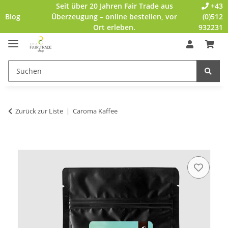
Seit über 20 Jahren Fair Trade aus
+43
Blog
Überzeugung – online bestellen, vor
(0)512
Ort erleben.
932231
Zurück zur Liste
Caroma Kaffee