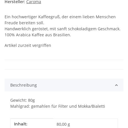
Hersteller:
Caroma
Ein hochwertiger Kaffeegruß, der einem lieben Menschen
Freude bereiten soll.
Handwerklich geröstet, mit sanft schokoladigem Geschmack.
100% Arabica Kaffee aus Brasilien.
Artikel zurzeit vergriffen
Beschreibung
Gewicht: 80g
Mahlgrad: gemahlen für Filter und Mokka/Bialetti
Produkteigenschaft
Wert
Inhalt:
80,00 g