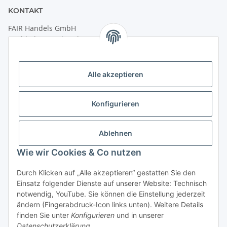
KONTAKT
FAIR Handels GmbH
(Weltladen Innsbruck)
Leopoldstraße 2
6020 Innsbruck
Alle akzeptieren
Tel: +43 512 932231
Kontaktformular
Konfigurieren
Öffnungszeiten:
Montag - Freitag: 9:30 - 18:00 Uhr
Ablehnen
Samstag: 10:00 - 17:00 Uhr
Wie wir Cookies & Co nutzen
Durch Klicken auf „Alle akzeptieren“ gestatten Sie den
Vertrag widerrufen
Einsatz folgender Dienste auf unserer Website: Technisch
notwendig, YouTube. Sie können die Einstellung jederzeit
ändern (Fingerabdruck-Icon links unten). Weitere Details
finden Sie unter
Konfigurieren
und in unserer
Datenschutzerklärung
.