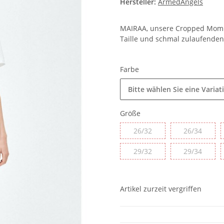
Hersteller:
ArmedAngels
MAIRAA, unsere Cropped Mom F
Taille und schmal zulaufenden 
Farbe
Bitte wählen Sie eine Variat
Größe
26/32
26/34
26/32
26/34
29/32
29/34
29/32
29/34
Artikel zurzeit vergriffen