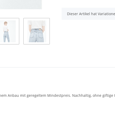
x
Dieser Artikel hat Variatio
schem Anbau mit geregeltem Mindestpreis. Nachhaltig, ohne giftige