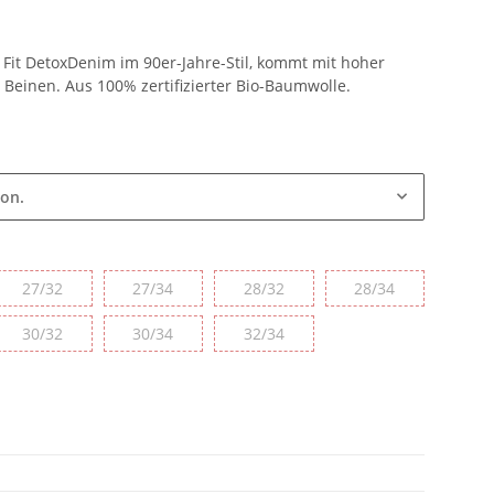
it DetoxDenim im 90er-Jahre-Stil, kommt mit hoher
Beinen. Aus 100% zertifizierter Bio-Baumwolle.
ion.
27/32
27/34
28/32
28/34
27/32
27/34
28/32
28/34
30/32
30/34
32/34
30/32
30/34
32/34