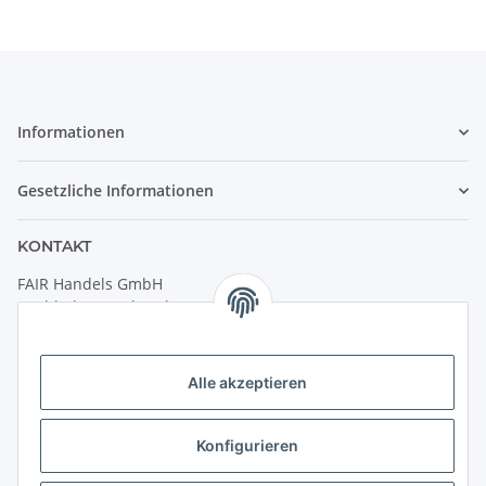
Informationen
Gesetzliche Informationen
KONTAKT
FAIR Handels GmbH
(Weltladen Innsbruck)
Leopoldstraße 2
6020 Innsbruck
Alle akzeptieren
Tel: +43 512 932231
Kontaktformular
Konfigurieren
Öffnungszeiten: