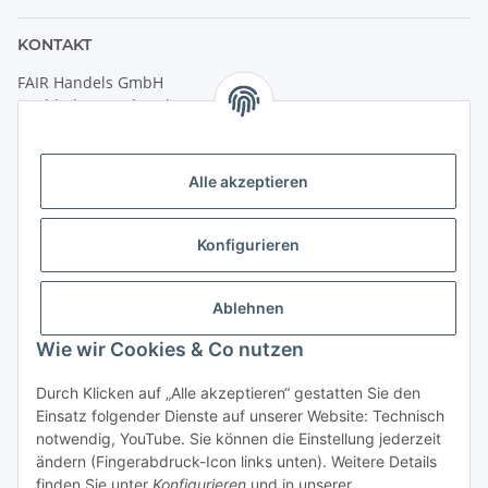
KONTAKT
FAIR Handels GmbH
(Weltladen Innsbruck)
Leopoldstraße 2
6020 Innsbruck
Alle akzeptieren
Tel: +43 512 932231
Kontaktformular
Konfigurieren
Öffnungszeiten:
Montag - Freitag: 9:30 - 18:00 Uhr
Ablehnen
Samstag: 10:00 - 17:00 Uhr
Wie wir Cookies & Co nutzen
Durch Klicken auf „Alle akzeptieren“ gestatten Sie den
Vertrag widerrufen
Einsatz folgender Dienste auf unserer Website: Technisch
notwendig, YouTube. Sie können die Einstellung jederzeit
ändern (Fingerabdruck-Icon links unten). Weitere Details
finden Sie unter
Konfigurieren
und in unserer