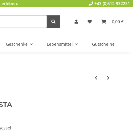
 erleben.
+43 (0)512 932231
0,00 €
Geschenke
Lebensmittel
Gutscheine
STA
sessel