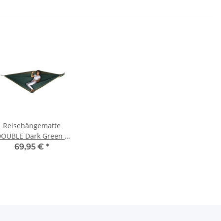
Reisehängematte
OUBLE Dark Green -
Army Green
69,95 €
*