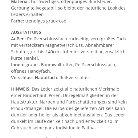
Material:
hochwertiges, offenporiges Rindsleder,
Gerbung teilvegetabil, so bleibt der natürliche Look des
Leders erhalten
Farbe:
trendiges grau-rosé
AUSSTATTUNG
Außen:
Reißverschlussfach rückseitig, vorn großes Fach
mit verstecktem Magnetverschluss. Abnehmbarer
Schultergurt bis 140cm stufenlos verstellbar, zusätzlich
kurze Henkel.
Innen:
graues Baumwollfutter, Reißverschlussfach,
offenes Handyfach.
Verschluss Hauptfach:
Reißverschluss
HINWEIS
: Das Leder zeigt alle natürlichen Merkmale
einer Rinderhaut, Poren, Unregelmäßigkeiten in der
Hautstruktur, Narben und Farbschattierungen sind kein
Produktmangel. Die Farbe des gelieferten Artikels kann
dunkler oder heller als abgebildet ausfallen. Das Leder
dunkelt im Laufe der Zeit nach und entwickelt so im
Gebrauch seine ganz individuelle Patina.