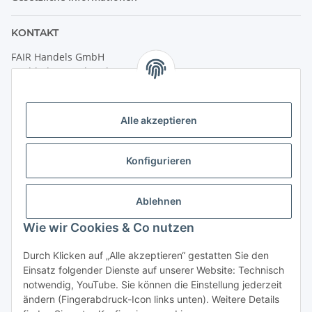
KONTAKT
FAIR Handels GmbH
(Weltladen Innsbruck)
Leopoldstraße 2
6020 Innsbruck
Alle akzeptieren
Tel: +43 512 932231
Kontaktformular
Konfigurieren
Öffnungszeiten:
Montag - Freitag: 9:30 - 18:00 Uhr
Ablehnen
Samstag: 10:00 - 17:00 Uhr
Wie wir Cookies & Co nutzen
Durch Klicken auf „Alle akzeptieren“ gestatten Sie den
Vertrag widerrufen
Einsatz folgender Dienste auf unserer Website: Technisch
notwendig, YouTube. Sie können die Einstellung jederzeit
ändern (Fingerabdruck-Icon links unten). Weitere Details