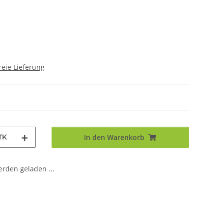
eie Lieferung
TK
In den Warenkorb
den geladen ...