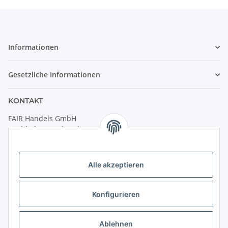
Informationen
Gesetzliche Informationen
KONTAKT
FAIR Handels GmbH
(Weltladen Innsbruck)
Leopoldstraße 2
6020 Innsbruck
Alle akzeptieren
Tel: +43 512 932231
Kontaktformular
Konfigurieren
Öffnungszeiten:
Montag - Freitag: 9:30 - 18:00 Uhr
Ablehnen