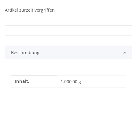
Artikel zurzeit vergriffen
Beschreibung
Produkteigenschaft
Wert
Inhalt:
1.000,00 g