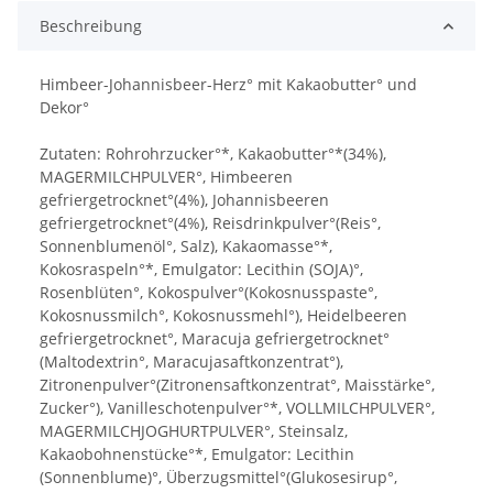
Beschreibung
Himbeer-Johannisbeer-Herz° mit Kakaobutter° und
Dekor°
Zutaten: Rohrohrzucker°*, Kakaobutter°*(34%),
MAGERMILCHPULVER°, Himbeeren
gefriergetrocknet°(4%), Johannisbeeren
gefriergetrocknet°(4%), Reisdrinkpulver°(Reis°,
Sonnenblumenöl°, Salz), Kakaomasse°*,
Kokosraspeln°*, Emulgator: Lecithin (SOJA)°,
Rosenblüten°, Kokospulver°(Kokosnusspaste°,
Kokosnussmilch°, Kokosnussmehl°), Heidelbeeren
gefriergetrocknet°, Maracuja gefriergetrocknet°
(Maltodextrin°, Maracujasaftkonzentrat°),
Zitronenpulver°(Zitronensaftkonzentrat°, Maisstärke°,
Zucker°), Vanilleschotenpulver°*, VOLLMILCHPULVER°,
MAGERMILCHJOGHURTPULVER°, Steinsalz,
Kakaobohnenstücke°*, Emulgator: Lecithin
(Sonnenblume)°, Überzugsmittel°(Glukosesirup°,