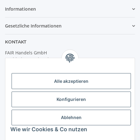
Informationen
Gesetzliche Informationen
KONTAKT
FAIR Handels GmbH
(Weltladen Innsbruck)
Leopoldstraße 2
6020 Innsbruck
Alle akzeptieren
Tel: +43 512 932231
Kontaktformular
Konfigurieren
Öffnungszeiten:
Montag - Freitag: 9:30 - 18:00 Uhr
Ablehnen
Samstag: 10:00 - 17:00 Uhr
Wie wir Cookies & Co nutzen