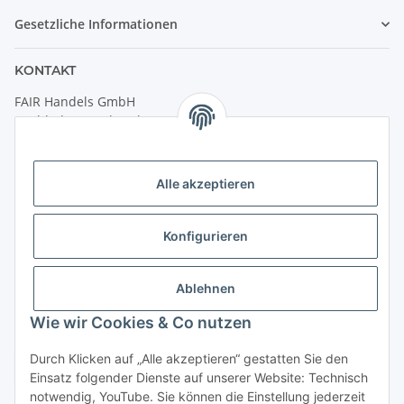
Gesetzliche Informationen
KONTAKT
FAIR Handels GmbH
(Weltladen Innsbruck)
Leopoldstraße 2
6020 Innsbruck
Alle akzeptieren
Tel: +43 512 932231
Kontaktformular
Konfigurieren
Öffnungszeiten:
Montag - Freitag: 9:30 - 18:00 Uhr
Ablehnen
Samstag: 10:00 - 17:00 Uhr
Wie wir Cookies & Co nutzen
Durch Klicken auf „Alle akzeptieren“ gestatten Sie den
Vertrag widerrufen
Einsatz folgender Dienste auf unserer Website: Technisch
notwendig, YouTube. Sie können die Einstellung jederzeit