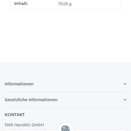
Produkteigenschaft
Wert
Inhalt:
70,00 g
Informationen
Gesetzliche Informationen
KONTAKT
FAIR Handels GmbH
(Weltladen Innsbruck)