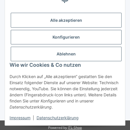
Leopoldstraße 2
6020 Innsbruck
Alle akzeptieren
Tel: +43 512 932231
Kontaktformular
Konfigurieren
Öffnungszeiten:
Montag - Freitag: 9:30 - 18:00 Uhr
Ablehnen
Samstag: 10:00 - 17:00 Uhr
Wie wir Cookies & Co nutzen
Durch Klicken auf „Alle akzeptieren“ gestatten Sie den
Vertrag widerrufen
Einsatz folgender Dienste auf unserer Website: Technisch
notwendig, YouTube. Sie können die Einstellung jederzeit
ändern (Fingerabdruck-Icon links unten). Weitere Details
finden Sie unter
Konfigurieren
und in unserer
Datenschutzerklärung
.
* Alle Preise inkl. gesetzlicher USt., zzgl.
Versand
Impressum
|
Datenschutzerklärung
Powered by
JTL-Shop