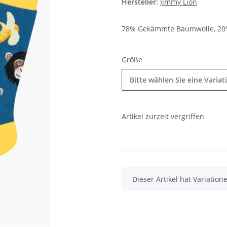
Hersteller:
Jimmy Lion
78% Gekämmte Baumwolle, 20%
Größe
Bitte wählen Sie eine Variat
Artikel zurzeit vergriffen
x
Dieser Artikel hat Variatio