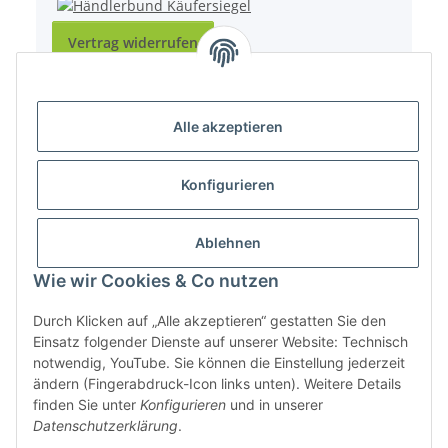
Vertrag widerrufen
Alle akzeptieren
* Alle Preise inkl. gesetzlicher USt., zzgl.
Versand
Konfigurieren
Powered by
JTL-Shop
Ablehnen
Belastbarkeit
200 kg
Tuchfläche
290 x 230 cm (6,67 m²)
Wie wir Cookies & Co nutzen
Gesamtlänge (Haken zu Haken)
320 cm
Material
Durch Klicken auf „Alle akzeptieren“ gestatten Sie den
Einsatz folgender Dienste auf unserer Website: Technisch
notwendig, YouTube. Sie können die Einstellung jederzeit
ändern (Fingerabdruck-Icon links unten). Weitere Details
finden Sie unter
Konfigurieren
und in unserer
Datenschutzerklärung
.