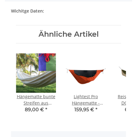
Wichitge Daten:
Ähnliche Artikel
te
Hängematte bunte
Lightest Pro
Reisehän
 -
Streifen aus
Hängematte -
DOUBLE
d
Baumwolle
Orange
Green -
89,00 €
*
159,95 €
*
69,9