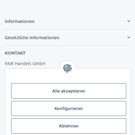
Informationen
Gesetzliche Informationen
KONTAKT
FAIR Handels GmbH
(Weltladen Innsbruck)
Leopoldstraße 2
6020 Innsbruck
Alle akzeptieren
Tel: +43 512 932231
Kontaktformular
Konfigurieren
Öffnungszeiten:
Montag - Freitag: 9:30 - 18:00 Uhr
Ablehnen
Samstag: 10:00 - 17:00 Uhr