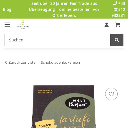
Seit über 20 Jahren Fair Trade aus
+43
Blog
Überzeugung – online bestellen, vor
(0)512
Ort erleben.
932231
Zurück zur Liste
Schokoladenleckereien