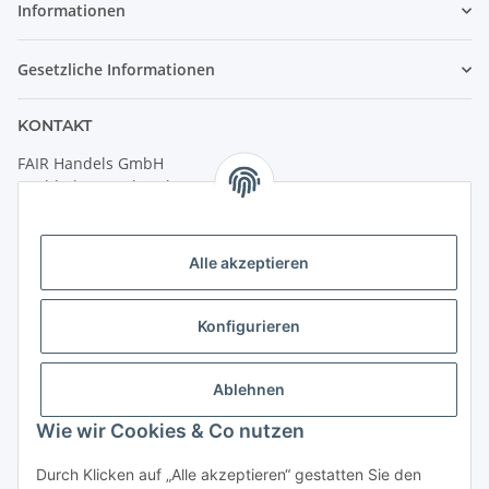
Informationen
Gesetzliche Informationen
KONTAKT
FAIR Handels GmbH
(Weltladen Innsbruck)
Leopoldstraße 2
6020 Innsbruck
Alle akzeptieren
Tel: +43 512 932231
Kontaktformular
Konfigurieren
Öffnungszeiten:
Montag - Freitag: 9:30 - 18:00 Uhr
Ablehnen
Samstag: 10:00 - 17:00 Uhr
Wie wir Cookies & Co nutzen
Durch Klicken auf „Alle akzeptieren“ gestatten Sie den
Vertrag widerrufen