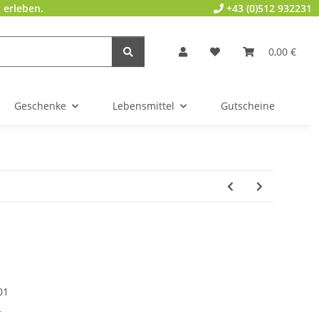
 erleben.
+43 (0)512 932231
0,00 €
Geschenke
Lebensmittel
Gutscheine
01
e