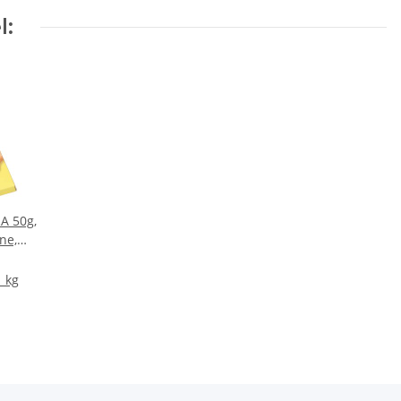
l:
A 50g,
ne,
1 kg