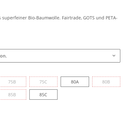
 superfeiner Bio-Baumwolle. Fairtrade, GOTS und PETA-
ion.
75B
75C
80A
80B
75B
75C
80A
80B
85B
85C
85B
85C