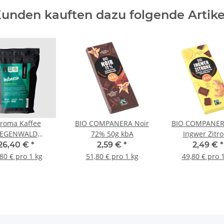
unden kauften dazu folgende Artike
roma Kaffee
BIO COMPANERA Noir
BIO COMPANER
EGENWALD
72% 50g kbA
Ingwer Zitro
ONESIEN 500g
Zartbitter
26,40 €
*
2,59 €
*
2,49 €
*
80 € pro 1 kg
51,80 € pro 1 kg
49,80 € pro 