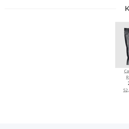
K
Ca
R
IND
52,