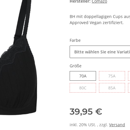
Hersteller:
Comazo
BH mit doppellagigen Cups aus
Approved Vegan zertifiziert.
Farbe
Bitte wählen Sie eine Variat
Größe
70A
75A
70A
75A
80C
85A
80C
85A
39,95 €
inkl. 20% USt. , zzgl.
Versand