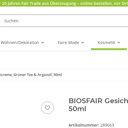
r 20 Jahren Fair Trade aus Überzeugung – online bestellen, vor Ort
Wohnen/Dekoration
Faire Mode
Kosmetik
tcreme, Grüner Tee & Arganöl, 50ml
BIOSFAIR Gesich
50ml
Artikelnummer:
289663