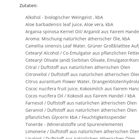
Zutaten:
Alkohol - biologischer Weingeist , kbA
Aloe barbadensis leaf juice, Aloe vera, kbA
Argania spinosa Kernel Oil/ Arganöl aus Fairem Handel
Aroma: Mischung natürlicher ätherischer Öle, kbA
Camellia sinensis Leaf Water, Grüner Großblatttee Aufg
Cetearyl Alcohol / Co-Emulgator aus pflanzlichen Fette
Cetearyl Olivate (and) Sorbitan Olivate, Emulgator/Kon
Citral / Duftstoff aus natürlichen ätherischen Ölen
Citronellol / Duftstoff aus natürlichen ätherischen Öle
Citrus aurantium Flower Water, Orangenblütenhydrola
Cococ nucifera fruit juice, Kokosmilch aus Fairem Hand
Cocos nucifera Oil / Kokosöl aus Fairem Handel / kbA
Farnesol / Duftstoff aus natürlichen ätherischen Ölen
Geraniol / Duftstoff aus natürlichen ätherischen Ölen
pflanzliches Glycerin kbA / Feuchtigkeitsspender
Tonerde - (Mineralstoffe und Spurenelemente)
Limonene / Duftstoff aus natürlichen ätherischen Öle
Linalool / Duftstoff aus natürlichen ätherischen Ölen