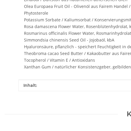
Olea Europaea Fruit Oil - Olivenöl aus Fairem Handel /
Phytosterole
Potassium Sorbate / Kaliumsorbat / Konservierungsmit
Rosa damascena Flower Water, Rosenblütenhydrolat, 
Rosmarinus officinalis Flower Water, Rosmarinhydrolat
Simmondsia chinensis Seed Oil - Jojobaöl, kbA
Hyaluronsäure, pflanzlich - speichert Feuchtigkeit in d
Theobroma cacao Seed Butter / Kakaobutter aus Faire
Tocopherol / Vitamin E / Antioxidans
Xanthan Gum / natürlicher Konsistenzgeber, gelbilde
Produkteigenschaft
Wert
Inhalt:
K