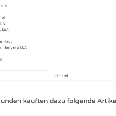
 kbA
tel
kbA
, kbA
er Haut
m Handel u kbA
nd
50,00 ml
unden kauften dazu folgende Artike