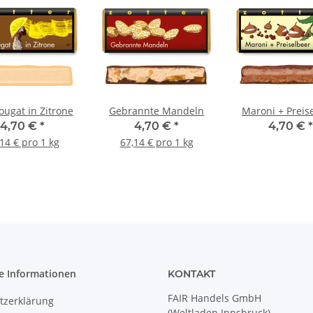
ougat in Zitrone
Gebrannte Mandeln
Maroni + Preis
4,70 €
*
4,70 €
*
4,70 €
*
14 € pro 1 kg
67,14 € pro 1 kg
e Informationen
KONTAKT
FAIR Handels GmbH
tzerklärung
(Weltladen Innsbruck)