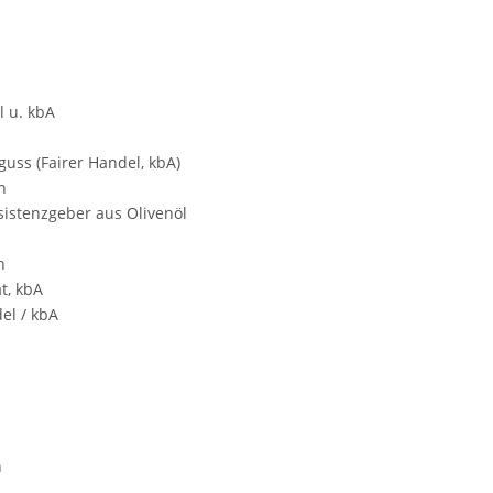
 u. kbA
uss (Fairer Handel, kbA)
n
sistenzgeber aus Olivenöl
n
t, kbA
el / kbA
n