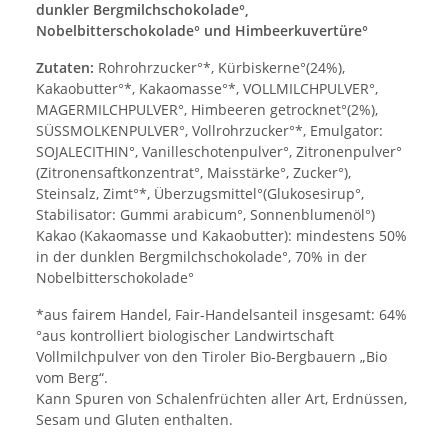
dunkler Bergmilchschokolade°,
Nobelbitterschokolade° und Himbeerkuvertüre°
Zutaten:
Rohrohrzucker°*, Kürbiskerne°(24%),
Kakaobutter°*, Kakaomasse°*, VOLLMILCHPULVER°,
MAGERMILCHPULVER°, Himbeeren getrocknet°(2%),
SÜSSMOLKENPULVER°, Vollrohrzucker°*, Emulgator:
SOJALECITHIN°, Vanilleschotenpulver°, Zitronenpulver°
(Zitronensaftkonzentrat°, Maisstärke°, Zucker°),
Steinsalz, Zimt°*, Überzugsmittel°(Glukosesirup°,
Stabilisator: Gummi arabicum°, Sonnenblumenöl°)
Kakao (Kakaomasse und Kakaobutter): mindestens 50%
in der dunklen Bergmilchschokolade°, 70% in der
Nobelbitterschokolade°
*aus fairem Handel, Fair-Handelsanteil insgesamt: 64%
°aus kontrolliert biologischer Landwirtschaft
Vollmilchpulver von den Tiroler Bio-Bergbauern „Bio
vom Berg“.
Kann Spuren von Schalenfrüchten aller Art, Erdnüssen,
Sesam und Gluten enthalten.