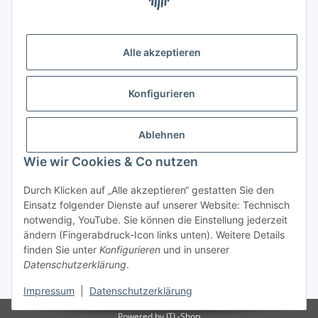
(Weltladen Innsbruck)
Leopoldstraße 2
6020 Innsbruck
Alle akzeptieren
Tel: +43 512 932231
Kontaktformular
Konfigurieren
Öffnungszeiten:
Montag - Freitag: 9:30 - 18:00 Uhr
Ablehnen
Samstag: 10:00 - 17:00 Uhr
Wie wir Cookies & Co nutzen
Durch Klicken auf „Alle akzeptieren“ gestatten Sie den
Vertrag widerrufen
Einsatz folgender Dienste auf unserer Website: Technisch
notwendig, YouTube. Sie können die Einstellung jederzeit
ändern (Fingerabdruck-Icon links unten). Weitere Details
finden Sie unter
Konfigurieren
und in unserer
Datenschutzerklärung
.
* Alle Preise inkl. gesetzlicher USt., zzgl.
Versand
Impressum
|
Datenschutzerklärung
Powered by
JTL-Shop