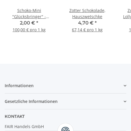
Schoko-Mini
Zotter Schokolade,
Z
"Glücksbringer" -
Hauszwetschke
Lol
Milchschoko Mousse
2,00 €
*
4,70 €
*
100,00 € pro 1 kg
67,14 € pro 1 kg
1
Informationen
Gesetzliche Informationen
KONTAKT
FAIR Handels GmbH