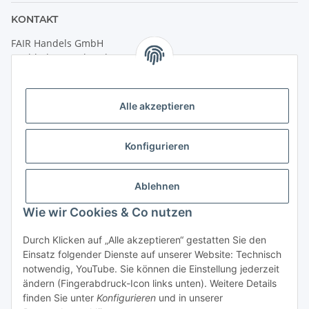
KONTAKT
FAIR Handels GmbH
(Weltladen Innsbruck)
Leopoldstraße 2
6020 Innsbruck
Alle akzeptieren
Tel: +43 512 932231
Kontaktformular
Konfigurieren
Öffnungszeiten:
Montag - Freitag: 9:30 - 18:00 Uhr
Ablehnen
Samstag: 10:00 - 17:00 Uhr
Wie wir Cookies & Co nutzen
Durch Klicken auf „Alle akzeptieren“ gestatten Sie den
Vertrag widerrufen
Einsatz folgender Dienste auf unserer Website: Technisch
notwendig, YouTube. Sie können die Einstellung jederzeit
ändern (Fingerabdruck-Icon links unten). Weitere Details
finden Sie unter
Konfigurieren
und in unserer