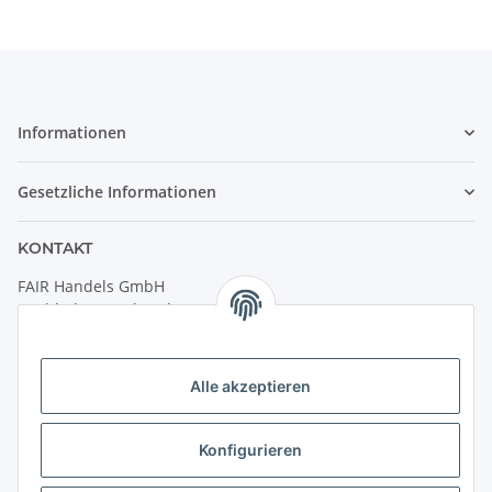
Informationen
Gesetzliche Informationen
KONTAKT
FAIR Handels GmbH
(Weltladen Innsbruck)
Leopoldstraße 2
6020 Innsbruck
Alle akzeptieren
Tel: +43 512 932231
Kontaktformular
Konfigurieren
Öffnungszeiten: