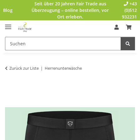
Seit über 20 Jahren Fair Trade aus
+43
Blog
Überzeugung – online bestellen, vor
(0)512
Ort erleben.
932231
Zurück zur Liste
Herrenunterwäsche