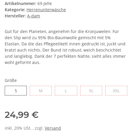
Artikelnummer:
69-Jelle
Kategorie:
Herrenunterwäsche
Hersteller:
A-dam
Gut für den Planeten, angenehm für die Kronjuwelen: Für
den Slip wird zu 95% Bio-Baumwolle gemischt mit 5%
Elastan. Da die das Pflegeetikett innen gedruckt ist, juckt und
kratzt auch nichts. Der Bund ist robust, weich beschcichtet
und langlebig. Dank der 7 perfekten Nähte, sieht alles immer
wohl geformt aus.
Größe
S
M
L
XL
XXL
S
M
L
XL
XXL
24,99 €
inkl. 20% USt. , zzgl.
Versand