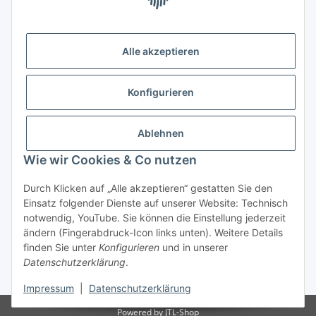
(Weltladen Innsbruck)
Leopoldstraße 2
6020 Innsbruck
Alle akzeptieren
Tel: +43 512 932231
Kontaktformular
Konfigurieren
Öffnungszeiten:
Montag - Freitag: 9:30 - 18:00 Uhr
Ablehnen
Samstag: 10:00 - 17:00 Uhr
Wie wir Cookies & Co nutzen
Durch Klicken auf „Alle akzeptieren“ gestatten Sie den
Vertrag widerrufen
Einsatz folgender Dienste auf unserer Website: Technisch
notwendig, YouTube. Sie können die Einstellung jederzeit
ändern (Fingerabdruck-Icon links unten). Weitere Details
finden Sie unter
Konfigurieren
und in unserer
Datenschutzerklärung
.
* Alle Preise inkl. gesetzlicher USt., zzgl.
Versand
Impressum
|
Datenschutzerklärung
Powered by
JTL-Shop