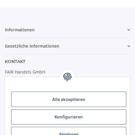
Informationen
Gesetzliche Informationen
KONTAKT
FAIR Handels GmbH
(Weltladen Innsbruck)
Leopoldstraße 2
6020 Innsbruck
Alle akzeptieren
Tel: +43 512 932231
Kontaktformular
Konfigurieren
Öffnungszeiten:
Montag - Freitag: 9:30 - 18:00 Uhr
Ablehnen