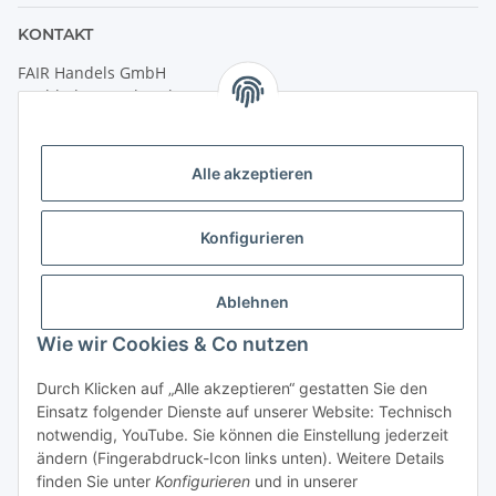
KONTAKT
FAIR Handels GmbH
(Weltladen Innsbruck)
Leopoldstraße 2
6020 Innsbruck
Alle akzeptieren
Tel: +43 512 932231
Kontaktformular
Konfigurieren
Öffnungszeiten:
Montag - Freitag: 9:30 - 18:00 Uhr
Ablehnen
Samstag: 10:00 - 17:00 Uhr
Wie wir Cookies & Co nutzen
Durch Klicken auf „Alle akzeptieren“ gestatten Sie den
Vertrag widerrufen
Einsatz folgender Dienste auf unserer Website: Technisch
notwendig, YouTube. Sie können die Einstellung jederzeit
ändern (Fingerabdruck-Icon links unten). Weitere Details
finden Sie unter
Konfigurieren
und in unserer