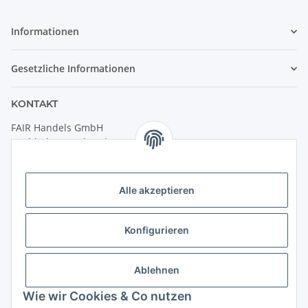
Informationen
Gesetzliche Informationen
KONTAKT
FAIR Handels GmbH
(Weltladen Innsbruck)
Leopoldstraße 2
6020 Innsbruck
Alle akzeptieren
Tel: +43 512 932231
Kontaktformular
Konfigurieren
Öffnungszeiten:
Montag - Freitag: 9:30 - 18:00 Uhr
Ablehnen
Samstag: 10:00 - 17:00 Uhr
Wie wir Cookies & Co nutzen