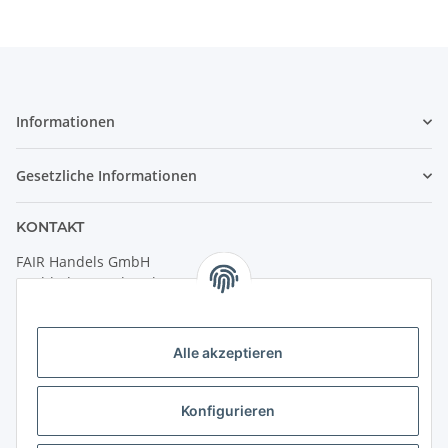
Informationen
Gesetzliche Informationen
KONTAKT
FAIR Handels GmbH
(Weltladen Innsbruck)
Leopoldstraße 2
6020 Innsbruck
Alle akzeptieren
Tel: +43 512 932231
Kontaktformular
Konfigurieren
Öffnungszeiten: