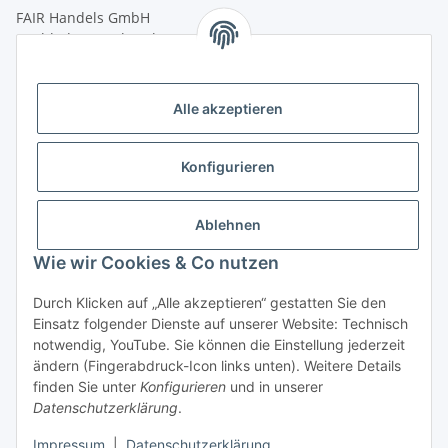
FAIR Handels GmbH
(Weltladen Innsbruck)
Leopoldstraße 2
6020 Innsbruck
Alle akzeptieren
Tel: +43 512 932231
Kontaktformular
Konfigurieren
Öffnungszeiten:
Montag - Freitag: 9:30 - 18:00 Uhr
Ablehnen
Samstag: 10:00 - 17:00 Uhr
Wie wir Cookies & Co nutzen
Durch Klicken auf „Alle akzeptieren“ gestatten Sie den
Vertrag widerrufen
Einsatz folgender Dienste auf unserer Website: Technisch
notwendig, YouTube. Sie können die Einstellung jederzeit
ändern (Fingerabdruck-Icon links unten). Weitere Details
finden Sie unter
Konfigurieren
und in unserer
Datenschutzerklärung
.
* Alle Preise inkl. gesetzlicher USt., zzgl.
Versand
Impressum
|
Datenschutzerklärung