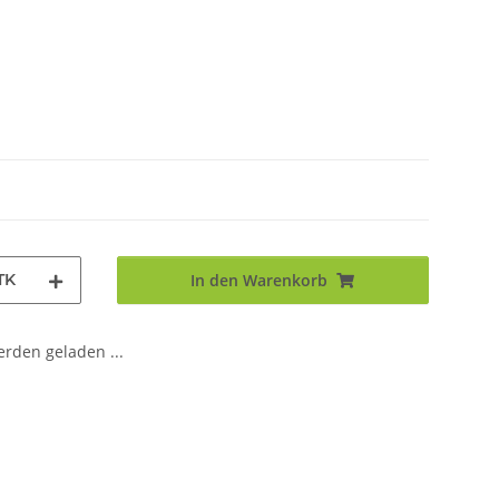
TK
In den Warenkorb
den geladen ...