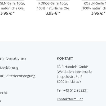
EN-Seife 100g,
KOKOS-Seife 100g,
ROSEN-Seife 
natürliche Öle
100% natürliche Öle
100% natürlic
3,95 €
*
3,95 €
*
3,95 €
*
e Informationen
KONTAKT
FAIR Handels GmbH
tzerklärung
(Weltladen Innsbruck)
ur Batterieentsorgung
Leopoldstraße 2
6020 Innsbruck
Tel: +43 512 932231
recht
Kontaktformular
m