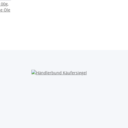
100g,
he Öle