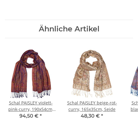
Ähnliche Artikel
Schal PAISLEY violett-
Schal PAISLEY beige-rot-
Sch
pink-curry, 190x54cm,
curry, 165x35cm, Seide
bla
Seide
94,50 €
*
48,30 €
*