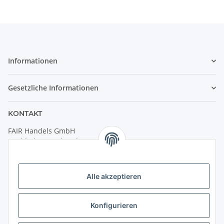
Informationen
Gesetzliche Informationen
KONTAKT
FAIR Handels GmbH
(Weltladen Innsbruck)
Leopoldstraße 2
6020 Innsbruck
Alle akzeptieren
Tel: +43 512 932231
Kontaktformular
Konfigurieren
Öffnungszeiten: