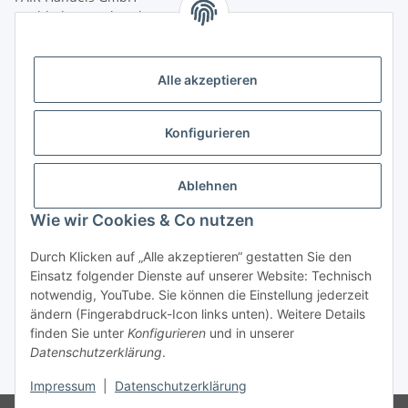
(Weltladen Innsbruck)
Leopoldstraße 2
6020 Innsbruck
Alle akzeptieren
Tel: +43 512 932231
Kontaktformular
Konfigurieren
Öffnungszeiten:
Montag - Freitag: 9:30 - 18:00 Uhr
Ablehnen
Samstag: 10:00 - 17:00 Uhr
Wie wir Cookies & Co nutzen
Durch Klicken auf „Alle akzeptieren“ gestatten Sie den
Vertrag widerrufen
Einsatz folgender Dienste auf unserer Website: Technisch
notwendig, YouTube. Sie können die Einstellung jederzeit
ändern (Fingerabdruck-Icon links unten). Weitere Details
finden Sie unter
Konfigurieren
und in unserer
Datenschutzerklärung
.
* Alle Preise inkl. gesetzlicher USt., zzgl.
Versand
Impressum
|
Datenschutzerklärung