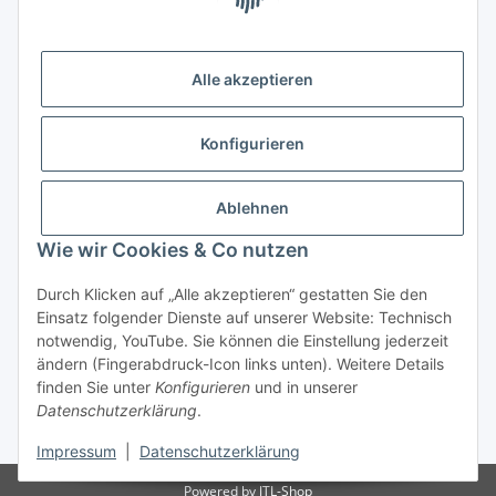
(Weltladen Innsbruck)
Leopoldstraße 2
6020 Innsbruck
Alle akzeptieren
Tel: +43 512 932231
Kontaktformular
Konfigurieren
Öffnungszeiten:
Montag - Freitag: 9:30 - 18:00 Uhr
Ablehnen
Samstag: 10:00 - 17:00 Uhr
Wie wir Cookies & Co nutzen
Durch Klicken auf „Alle akzeptieren“ gestatten Sie den
Vertrag widerrufen
Einsatz folgender Dienste auf unserer Website: Technisch
notwendig, YouTube. Sie können die Einstellung jederzeit
ändern (Fingerabdruck-Icon links unten). Weitere Details
finden Sie unter
Konfigurieren
und in unserer
Datenschutzerklärung
.
* Alle Preise inkl. gesetzlicher USt., zzgl.
Versand
Impressum
|
Datenschutzerklärung
Powered by
JTL-Shop