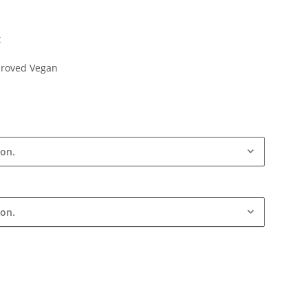
t
proved Vegan
ion.
ion.