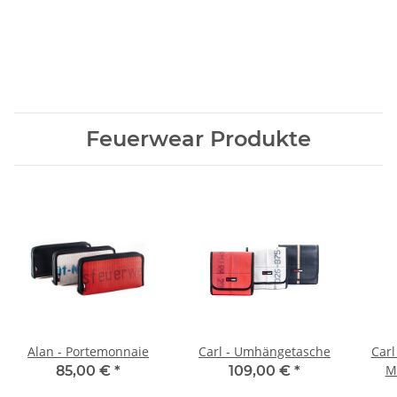
Feuerwear Produkte
Alan - Portemonnaie
Carl - Umhängetasche
Carl
M
85,00 €
*
109,00 €
*