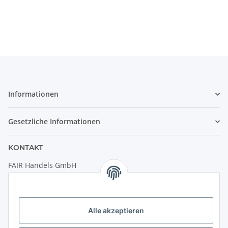
Informationen
Gesetzliche Informationen
KONTAKT
FAIR Handels GmbH
(Weltladen Innsbruck)
Leopoldstraße 2
6020 Innsbruck
Alle akzeptieren
Tel: +43 512 932231