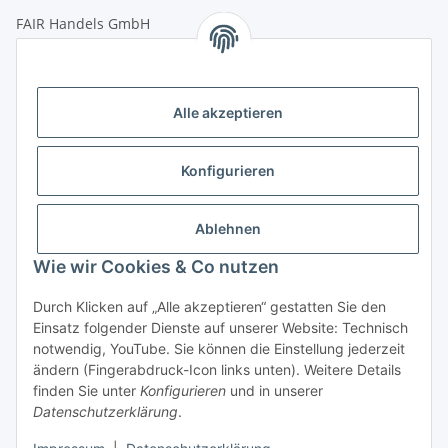
FAIR Handels GmbH
(Weltladen Innsbruck)
Leopoldstraße 2
6020 Innsbruck
Alle akzeptieren
Tel: +43 512 932231
Kontaktformular
Konfigurieren
Öffnungszeiten:
Montag - Freitag: 9:30 - 18:00 Uhr
Ablehnen
Samstag: 10:00 - 17:00 Uhr
Wie wir Cookies & Co nutzen
Durch Klicken auf „Alle akzeptieren“ gestatten Sie den
Vertrag widerrufen
Einsatz folgender Dienste auf unserer Website: Technisch
notwendig, YouTube. Sie können die Einstellung jederzeit
ändern (Fingerabdruck-Icon links unten). Weitere Details
finden Sie unter
Konfigurieren
und in unserer
Datenschutzerklärung
.
* Alle Preise inkl. gesetzlicher USt., zzgl.
Versand