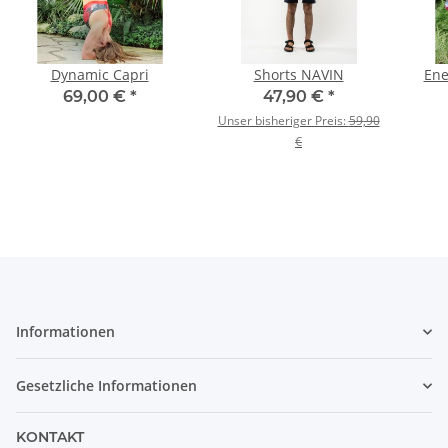
Dynamic Capri
Shorts NAVIN
Ene
69,00 €
*
47,90 €
*
Unser bisheriger Preis:
59,90
€
Informationen
Gesetzliche Informationen
KONTAKT