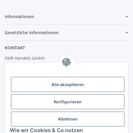
Informationen
Gesetzliche Informationen
KONTAKT
FAIR Handels GmbH
(Weltladen Innsbruck)
Leopoldstraße 2
6020 Innsbruck
Alle akzeptieren
Tel: +43 512 932231
Kontaktformular
Konfigurieren
Öffnungszeiten:
Montag - Freitag: 9:30 - 18:00 Uhr
Ablehnen
Samstag: 10:00 - 17:00 Uhr
Wie wir Cookies & Co nutzen