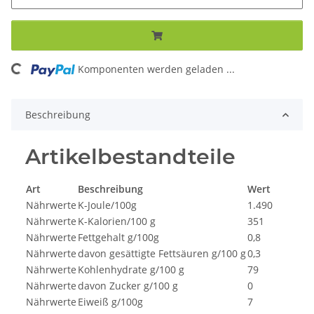
ing...
Komponenten werden geladen ...
Beschreibung
Artikelbestandteile
Art
Beschreibung
Wert
Nährwerte
K-Joule/100g
1.490
Nährwerte
K-Kalorien/100 g
351
Nährwerte
Fettgehalt g/100g
0,8
Nährwerte
davon gesättigte Fettsäuren g/100 g
0,3
Nährwerte
Kohlenhydrate g/100 g
79
Nährwerte
davon Zucker g/100 g
0
Nährwerte
Eiweiß g/100g
7