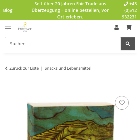
Seit über 20 Jahren Fair Trade aus
+43
Blog
Überzeugung – online bestellen, vor
(0)512
Ort erleben.
932231
Zurück zur Liste
Snacks und Lebensmittel