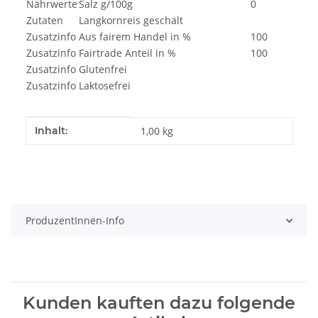
Nährwerte
Salz g/100g
0
Zutaten
Langkornreis geschält
Zusatzinfo
Aus fairem Handel in %
100
Zusatzinfo
Fairtrade Anteil in %
100
Zusatzinfo
Glutenfrei
Zusatzinfo
Laktosefrei
Produkteigenschaft
Wert
Inhalt:
1,00 kg
ProduzentInnen-Info
Kunden kauften dazu folgende