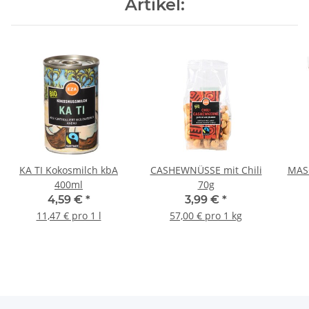
Artikel:
KA TI Kokosmilch kbA
CASHEWNÜSSE mit Chili
MAS
400ml
70g
4,59 €
*
3,99 €
*
11,47 € pro 1 l
57,00 € pro 1 kg