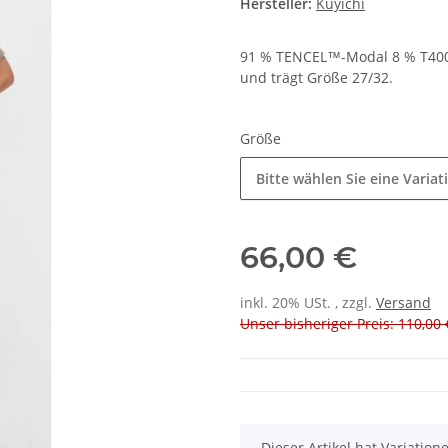
Hersteller:
Kuyichi
91 % TENCEL™-Modal 8 % T400 
und trägt Größe 27/32.
Größe
Bitte wählen Sie eine Variat
66,00 €
inkl. 20% USt. , zzgl.
Versand
Unser bisheriger Preis: 110,00 
x
Dieser Artikel hat Variatio