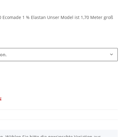
Ecomade 1 % Elastan Unser Model ist 1,70 Meter groß
ion.
€
nen. Wählen Sie bitte die gewünschte Variation aus.