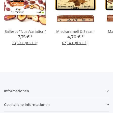
Balleros "NussVariation"
Misokaramell & Sesam
Ma
7,35 €
*
4,70 €
*
73,50 € pro 1 kg
67,14 € pro 1 kg
Informationen
Gesetzliche Informationen