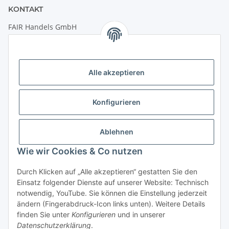
KONTAKT
FAIR Handels GmbH
(Weltladen Innsbruck)
Leopoldstraße 2
6020 Innsbruck
Alle akzeptieren
Tel: +43 512 932231
Kontaktformular
Konfigurieren
Öffnungszeiten:
Montag - Freitag: 9:30 - 18:00 Uhr
Ablehnen
Samstag: 10:00 - 17:00 Uhr
Wie wir Cookies & Co nutzen
Durch Klicken auf „Alle akzeptieren“ gestatten Sie den
Vertrag widerrufen
Einsatz folgender Dienste auf unserer Website: Technisch
notwendig, YouTube. Sie können die Einstellung jederzeit
ändern (Fingerabdruck-Icon links unten). Weitere Details
finden Sie unter
Konfigurieren
und in unserer
Datenschutzerklärung
.