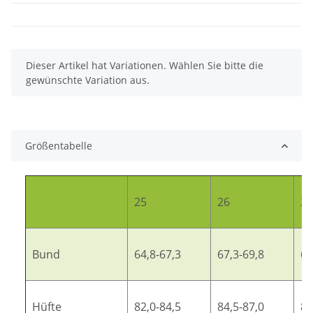
x
Dieser Artikel hat Variationen. Wählen Sie bitte die
gewünschte Variation aus.
Größentabelle
25
26
27
Bund
64,8-67,3
67,3-69,8
69
Hüfte
82,0-84,5
84,5-87,0
87