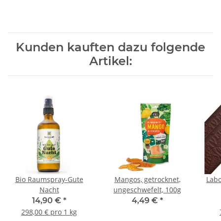
Kunden kauften dazu folgende
Artikel:
Bio Raumspray-Gute
Mangos, getrocknet,
Labo
Nacht
ungeschwefelt, 100g
14,90 €
*
4,49 €
*
298,00 € pro 1 kg