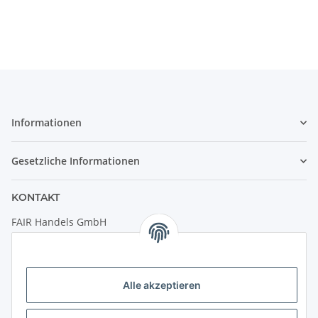
Informationen
Gesetzliche Informationen
KONTAKT
FAIR Handels GmbH
(Weltladen Innsbruck)
Leopoldstraße 2
6020 Innsbruck
Alle akzeptieren
Tel: +43 512 932231