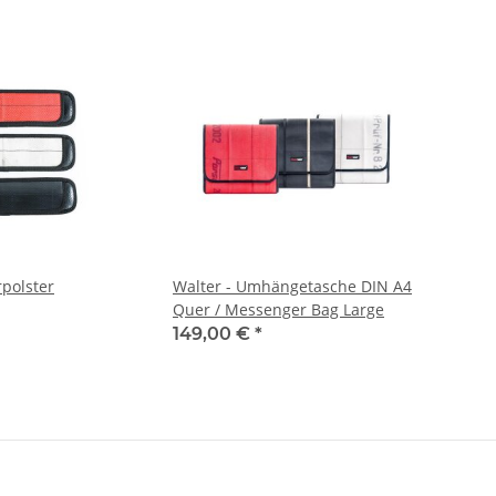
rpolster
Walter - Umhängetasche DIN A4
Quer / Messenger Bag Large
149,00 €
*